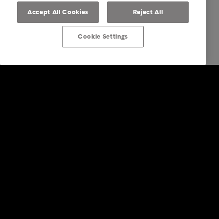
Accept All Cookies
Reject All
Cookie Settings
Firemní řešení
Služby v oblasti správy pohledávek
Odvětví
Zprávy & Analýzy