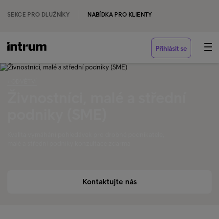
SEKCE PRO DLUŽNÍKY
NABÍDKA PRO KLIENTY
Přihlásit se
‹ ODVĚTVÍ
Živnostníci, malé a střední
podniky (SME)
Kvalita vymáhání pohledávek pro drobné podnikatele,
malé a střední podniky konzultace zdarma
Kontaktujte nás