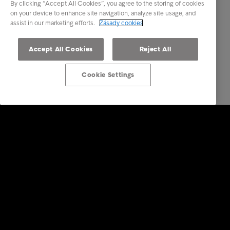
By clicking “Accept All Cookies”, you agree to the storing of cookies
on your device to enhance site navigation, analyze site usage, and
assist in our marketing efforts.
Zásady cookies
Accept All Cookies
Reject All
Cookie Settings
Firemní řešení
Služby v oblasti správy pohledávek