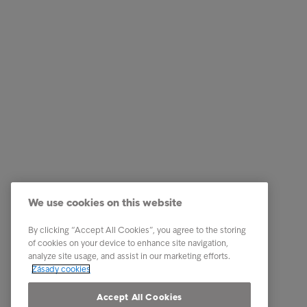
Firemní řešení
Naše um
Služby v oblasti správy pohledávek
Kariéra
We use cookies on this website
Odvětví
Etický k
By clicking “Accept All Cookies”, you agree to the storing
Zprávy & Analýzy
Kontakt
of cookies on your device to enhance site navigation,
analyze site usage, and assist in our marketing efforts.
O Intrumu
Zásady cookies
Our locations
Accept All Cookies