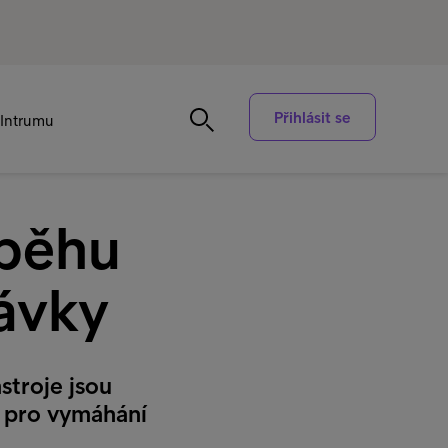
Přihlásit se
Intrumu
ůběhu
ávky
stroje jsou
um pro vymáhání