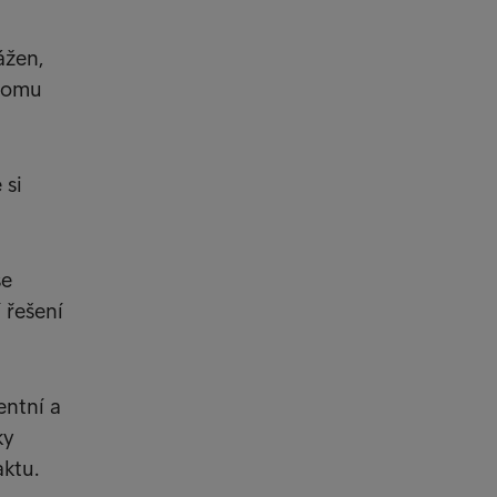
ážen,
 tomu
 si
se
 řešení
entní a
ky
ktu.