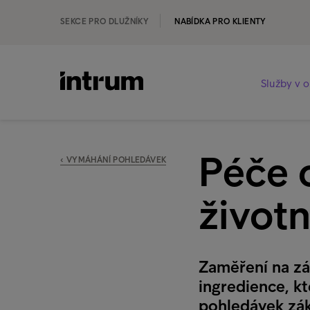
SEKCE PRO DLUŽNÍKY
NABÍDKA PRO KLIENTY
Služby v o
Péče 
‹ VYMÁHÁNÍ POHLEDÁVEK
život
Zaměření na zák
ingredience, kt
pohledávek zák