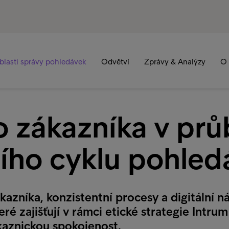
blasti správy pohledávek
Odvětví
Zprávy & Analýzy
O 
o zákazníka v pr
ního cyklu pohled
azníka, konzistentní procesy a digitální ná
eré zajišťují v rámci etické strategie Intr
aznickou spokojenost.