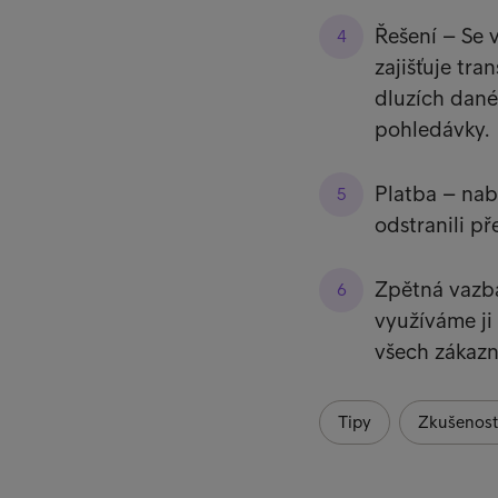
Řešení – Se 
zajišťuje tr
dluzích dané
pohledávky.
Platba – nab
odstranili př
Zpětná vazb
využíváme ji 
všech zákazn
Tipy
Zkušenost