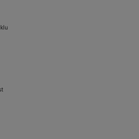
klu
st