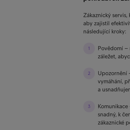
Zákaznický servis,
aby zajistil efekti
následující kroky:
Povědomí – n
záležet, abyc
Upozornění –
vymáhání, př
a usnadňujem
Komunikace –
snadný, k če
zákaznické p