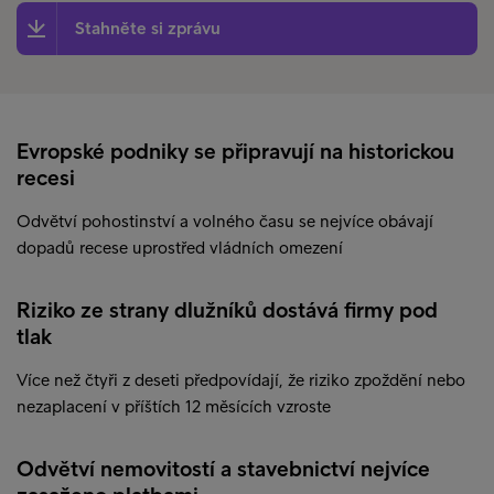
Stahněte si zprávu
Evropské podniky se připravují na historickou
recesi
Odvětví pohostinství a volného času se nejvíce obávají
dopadů recese uprostřed vládních omezení
Riziko ze strany dlužníků dostává firmy pod
tlak
Více než čtyři z deseti předpovídají, že riziko zpoždění nebo
nezaplacení v příštích 12 měsících vzroste
Odvětví nemovitostí a stavebnictví nejvíce