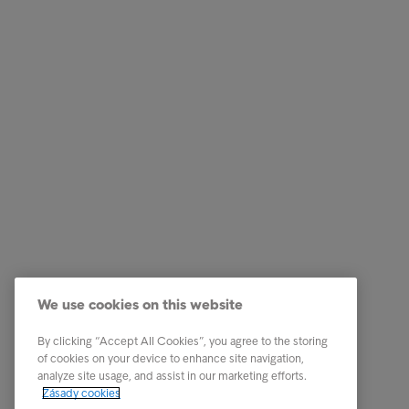
Firemní řešení
Naše um
Služby v oblasti správy pohledávek
Kariéra
We use cookies on this website
Odvětví
Etický k
By clicking “Accept All Cookies”, you agree to the storing
Zprávy & Analýzy
Kontakt
of cookies on your device to enhance site navigation,
analyze site usage, and assist in our marketing efforts.
O Intrumu
Zásady cookies