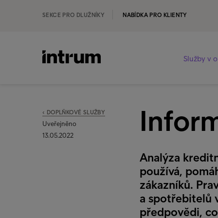
SEKCE PRO DLUŽNÍKY
NABÍDKA PRO KLIENTY
Služby v o
Inform
‹ DOPLŇKOVÉ SLUŽBY
Uveřejněno
13.05.2022
Analýza kreditn
používá, pomáh
zákazníků. Pra
a spotřebitelů
předpovědi, c