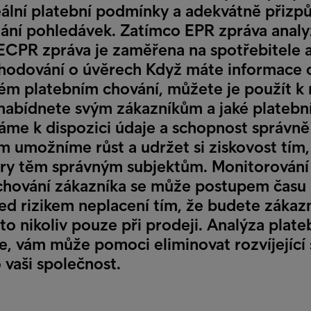
ální platební podmínky a adekvátně přizpů
hání pohledávek. Zatímco EPR zpráva analy
ECPR zpráva je zaměřena na spotřebitele a 
hodování o úvěrech Když máte informace 
 platebním chování, můžete je použít k 
 nabídnete svým zákazníkům a jaké plateb
Máme k dispozici údaje a schopnost správn
m umožníme růst a udržet si ziskovost tím
ry těm správným subjektům. Monitorování
a chování zákazníka se může postupem času
ed rizikem neplacení tím, že budete zákaz
to nikoliv pouze při prodeji. Analýza plate
e, vám může pomoci eliminovat rozvíjející
o vaši společnost.