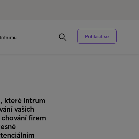
Přihlásit se
Intrumu
e, které Intrum
ání vašich
 chování firem
řesné
tenciálním