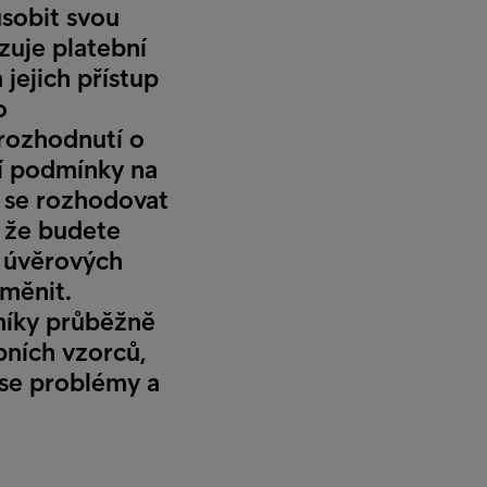
sobit svou
zuje platební
jejich přístup
o
rozhodnutí o
ní podmínky na
ě se rozhodovat
, že budete
 úvěrových
 měnit.
níky průběžně
bních vzorců,
 se problémy a