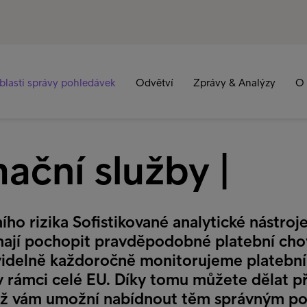
blasti správy pohledávek
Odvětví
Zprávy & Analýzy
O 
ační služby |
ího rizika Sofistikované analytické nástroj
ají pochopit pravděpodobné platební chov
videlně každoročně monitorujeme platební
 v rámci celé EU. Díky tomu můžete dělat p
ož vám umožní nabídnout těm správným po