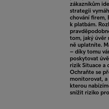
zákazníkům ide
strategii vymá
chování firem, 
k platbám. Roz
pravděpodobném
tom, jaký úvěr
ně uplatníte. 
– díky tomu vá
poskytovat úvě
rizik Situace 
Ochraňte se př
monitorovat, a 
kterou nabízím
snížit riziko pr