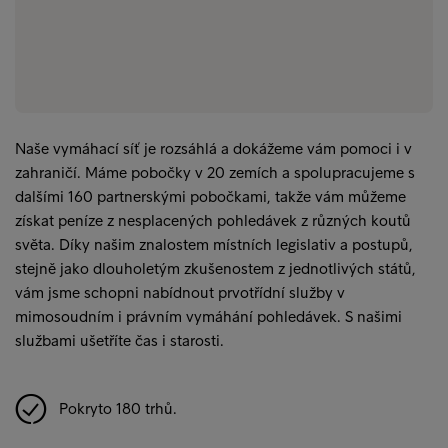
Naše vymáhací síť je rozsáhlá a dokážeme vám pomoci i v
zahraničí. Máme pobočky v 20 zemích a spolupracujeme s
dalšími 160 partnerskými pobočkami, takže vám můžeme
získat peníze z nesplacených pohledávek z různých koutů
světa. Díky našim znalostem místních legislativ a postupů,
stejně jako dlouholetým zkušenostem z jednotlivých států,
vám jsme schopni nabídnout prvotřídní služby v
mimosoudním i právním vymáhání pohledávek. S našimi
službami ušetříte čas i starosti.
Pokryto 180 trhů.