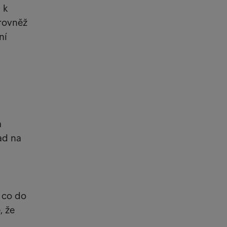
 k
 rovněž
ní
a
ad na
y co do
, že