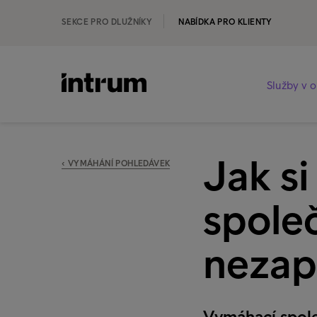
SEKCE PRO DLUŽNÍKY
NABÍDKA PRO KLIENTY
Služby v o
Jak s
‹ VYMÁHÁNÍ POHLEDÁVEK
spole
nezap
Vymáhací společ