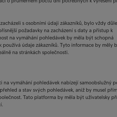
aci o průměrném počtu dní potřebných k vyřešení p
 zacházeli s osobními údaji zákazníků, bylo vždy důle
přísnější požadavky na zacházení s daty a přístup k
nost na vymáhání pohledávek by měla být schopná
k používá údaje zákazníků. Tyto informace by měly 
álně na stránkách společnosti.
ti na vymáhání pohledávek nabízejí samoobslužný po
 přehled a stav svých pohledávek, aniž by musel pří
polečnost. Tato platforma by měla být uživatelsky př
í.