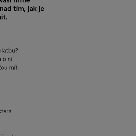
ad tím, jak je
it.
platbu?
a o ní
žou mít
která