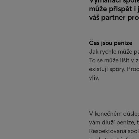
může přispět i 
váš partner pr
Čas jsou peníze
Jak rychle může p
To se může lišit v 
existují spory. Pr
vliv.
V konečném důsledk
vám dluží peníze, 
Respektovaná spo