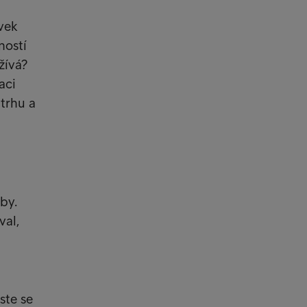
vek
ností
žívá?
aci
trhu a
by.
val,
ste se