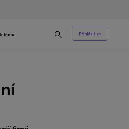
Přihlásit se
Intrumu
ní
vaší firmě