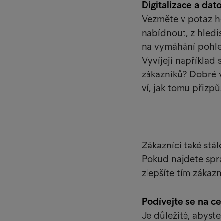
Digitalizace a dat
Vezměte v potaz h
nabídnout, z hledi
na vymáhání pohled
Vyvíjejí například
zákazníků? Dobré v
ví, jak tomu přizp
Zákazníci také stál
Pokud najdete sprá
zlepšíte tím zákaz
Podívejte se na c
Je důležité, abyste