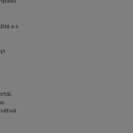
řípadu.
žité a s
být
rtál,
mo
ívětivá