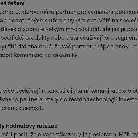
ová řešení
odnotu, kterou může partner pro vymáhání pohledá
ska dodatečných služeb a využití dat. Většina společ
ávek disponuje velkým množství dat, ale jak je pou
 specifické produkty nebo data využívají pro segment
yužití dat znamená, že váš partner chápe trendy na 
ůsobit komunikaci se zákazníky.
e více očekávají možnosti digitální komunikace a plat
vného partnera, který do těchto technologií investo
nickou zkušenost.
elý hodnotový řetězec
 měli pocit, že o vaše zákazníky je postaráno. Měli by