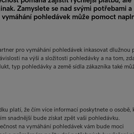
jinak. Zamyslete se nad svými potřebami a n
o vymáhání pohledávek může pomoct napln
artner pro vymáhání pohledávek inkasovat dlužnou 
závislosti na výši a složitosti pohledávky a na tom, zd
odukt, typ pohledávky a země sídla zákazníka také mů
u platí, že čím více informací poskytnete o osobě, 
tím snadnější bude získat zpět vaši pohledávku.
lečnost na vymáhání pohledávek vám bude moci