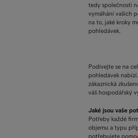
tedy společnosti n
vymáhání vašich p
na to, jaké kroky
pohledávek.
Podívejte se na ce
pohledávek nabízí.
zákaznická zkušeno
váš hospodářský výs
Jaké jsou vaše po
Potřeby každé firm
objemu a typu příp
potřebujete pomoc