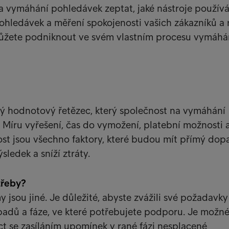
a vymáhání pohledávek zeptat, jaké nástroje používá
ohledávek a měření spokojenosti vašich zákazníků a
 můžete podniknout ve svém vlastním procesu vymáhá
lý hodnotový řetězec, který společnost na vymáhání
 Míru vyřešení, čas do vymožení, platební možnosti 
st jsou všechno faktory, které budou mít přímý dop
ledek a sníží ztráty.
třeby?
y jsou jiné. Je důležité, abyste zvážili své požadavk
adů a fáze, ve které potřebujete podporu. Je možné
t se zasíláním upomínek v rané fázi nesplacené