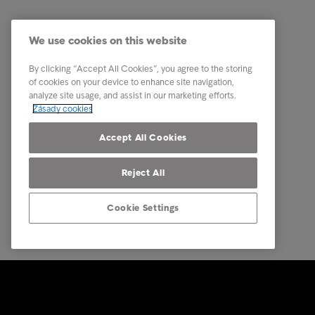
Firemní řešení
Naše um
Služby v oblasti správy pohledávek
Kariéra
We use cookies on this website
Odvětví
Etický k
By clicking “Accept All Cookies”, you agree to the storing
Zprávy & Analýzy
Kontakt
of cookies on your device to enhance site navigation,
analyze site usage, and assist in our marketing efforts.
O Intrumu
Zásady cookies
Our locations
Accept All Cookies
Reject All
Cookie Settings
© Intrum 2025
Zásady oc