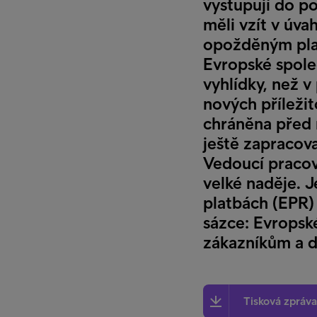
vystupují do po
měli vzít v úva
opožděným plat
Evropské společ
vyhlídky, než v
nových příležito
chráněna před 
ještě zapracova
Vedoucí pracovn
velké naděje. J
platbách (EPR) 
sázce: Evropsk
zákazníkům a d
Tisková zpráv