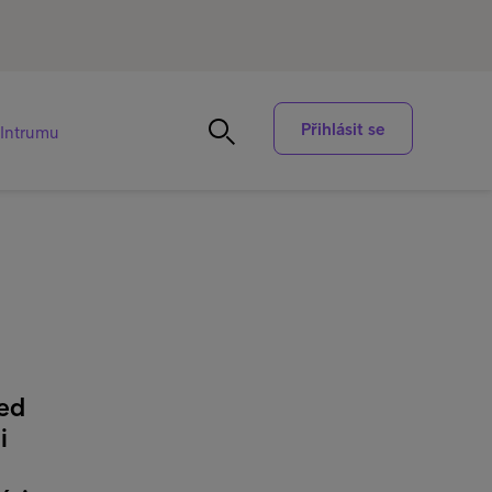
Přihlásit se
Intrumu
řed
i