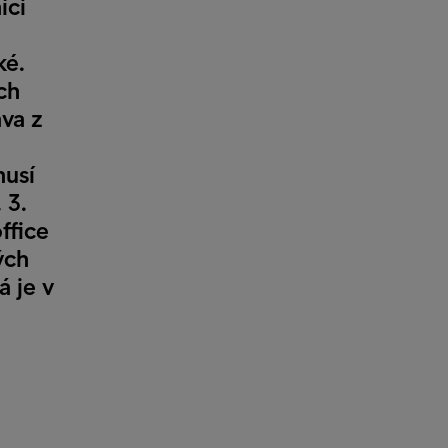
íci
ké.
ch
ava z
musí
 3.
ffice
ých
á je v