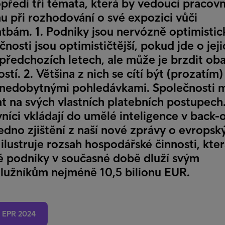
předí tři témata, která by vedoucí pracovn
hu při rozhodování o své expozici vůči
bám. 1. Podniky jsou nervózně optimistic
nosti jsou optimističtější, pokud jde o jeji
 předchozích letech, ale může je brzdit ob
stí. 2. Většina z nich se cítí být (prozatím)
nedobytnými pohledávkami. Společnosti 
t na svých vlastních platebních postupech.
íci vkládají do umělé inteligence v back-o
edno zjištění z naší nové zprávy o evropsk
ilustruje rozsah hospodářské činnosti, kter
é podniky v současné době dluží svým
lužníkům nejméně 10,5 bilionu EUR.
a EPR 2024