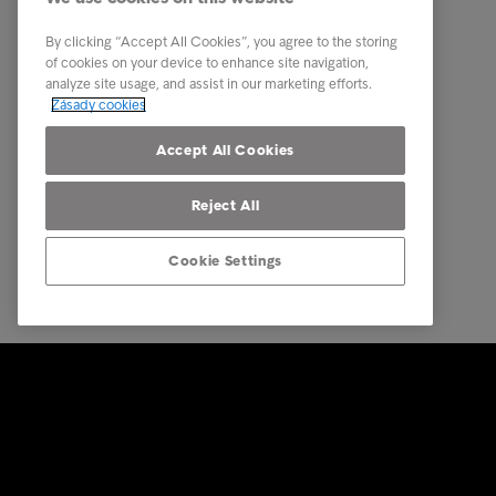
Odvětví
Etický k
By clicking “Accept All Cookies”, you agree to the storing
Zprávy & Analýzy
Kontakt
of cookies on your device to enhance site navigation,
analyze site usage, and assist in our marketing efforts.
O Intrumu
Zásady cookies
Our locations
Accept All Cookies
Reject All
Cookie Settings
© Intrum 2025
Zásady oc