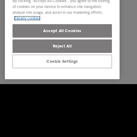
By clicking “Accept All Cookies”, you agree to the storing
Tohle je Intrum
of cookies on your device to enhance site navigation,
analyze site usage, and assist in our marketing efforts.
Kontakt
Zásady cookies
Naše pobočky
Accept All Cookies
Reject All
Cookie Settings
© Intrum 2025
Ochrana o