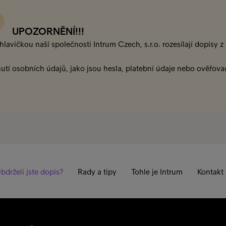
UPOZORNĚNÍ!!!
lavičkou naší společnosti Intrum Czech, s.r.o. rozesílají dopisy 
utí osobních údajů, jako jsou hesla, platební údaje nebo ověřova
bdrželi jste dopis?
Rady a tipy
Tohle je Intrum
Kontakt