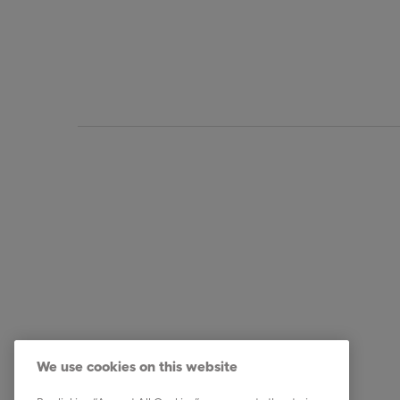
Zákazník
Rychlé 
Obdrželi jste dopis?
Kdo jsme
We use cookies on this website
Rady a tipy
Kariéra