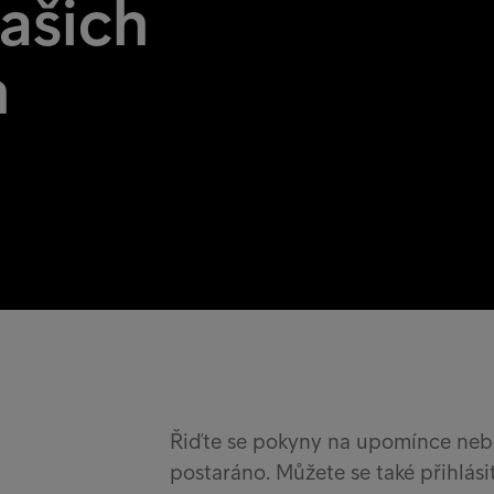
ašich
h
Řiďte se pokyny na upomínce neb
postaráno. Můžete se také přihlási