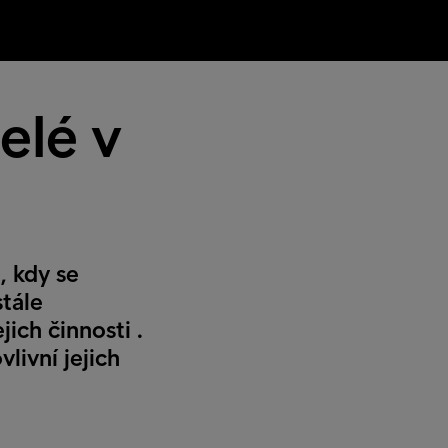
elé v
, kdy se
tále
ich činnosti .
livní jejich
.