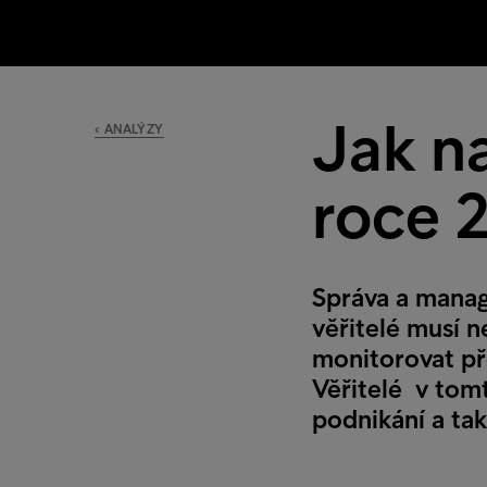
Jak n
‹ ANALÝZY
roce 
Správa a manag
věřitelé musí 
monitorovat pře
Věřitelé v tomt
podnikání a ta