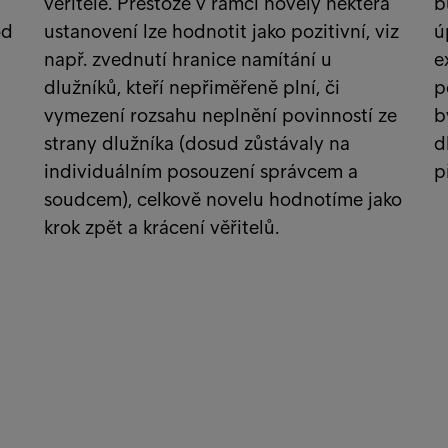
věřitele. Přestože v rámci novely některá
b
od
ustanovení lze hodnotit jako pozitivní, viz
ú
např. zvednutí hranice namítání u
e
dlužníků, kteří nepřiměřeně plní, či
p
vymezení rozsahu neplnění povinností ze
b
strany dlužníka (dosud zůstávaly na
d
individuálním posouzení správcem a
p
soudcem), celkově novelu hodnotíme jako
krok zpět a krácení věřitelů.