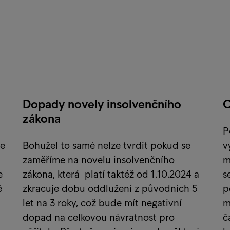
Dopady novely insolvenčního
O
zákona
P
je
Bohužel to samé nelze tvrdit pokud se
v
zaměříme na novelu insolvenčního
m
e
zákona, která platí taktéž od 1.10.2024 a
s
é
zkracuje dobu oddlužení z původních 5
p
let na 3 roky, což bude mít negativní
m
dopad na celkovou návratnost pro
č