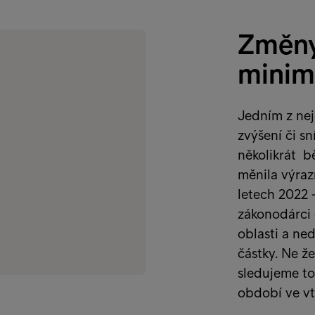
Změny
minim
Jedním z nejd
zvýšení či s
několikrát 
měnila výraz
letech 2022 
zákonodárci 
oblasti a ne
částky. Ne že
sledujeme to
období ve vt