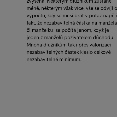
zvýšena. Některým dlužníkům zůstane
méně, některým však více, vše se odvíjí 
výpočtu, kdy se musí brát v potaz např. i
fakt, že nezabavitelná částka na manžela
či manželku se počítá jenom, když je
jeden z manželů poživatelem důchodu.
Mnoha dlužníkům tak i přes valorizaci
nezabavitelných částek kleslo celkové
nezabavitelné minimum.