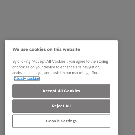
Firemní řešení
Naše um
Služby v oblasti správy pohledávek
Kariéra
We use cookies on this website
Odvětví
Etický k
By clicking “Accept All Cookies”, you agree to the storing
Zprávy & Analýzy
Kontakt
of cookies on your device to enhance site navigation,
analyze site usage, and assist in our marketing efforts.
O Intrumu
Zásady cookies
Our locations
Accept All Cookies
Reject All
Cookie Settings
© Intrum 2025
Zásady oc