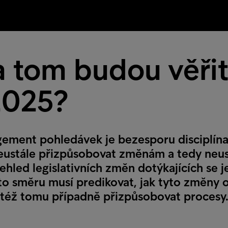
a tom budou věřit
2025?
ement pohledávek je bezesporu disciplína
neustále přizpůsobovat změnám a tedy neus
hled legislativních změn dotýkajících se jej
o směru musí predikovat, jak tyto změny ov
ktéž tomu případně přizpůsobovat procesy