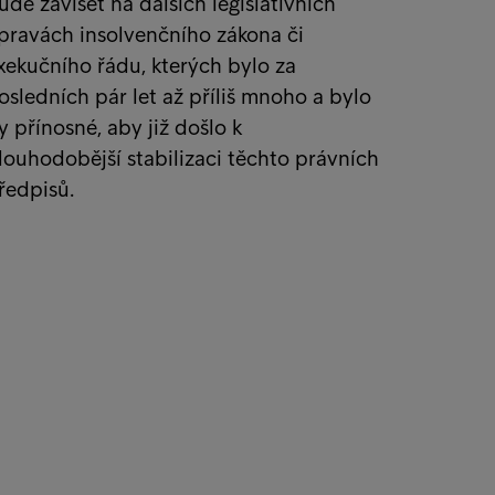
ude záviset na dalších legislativních
pravách insolvenčního zákona či
xekučního řádu, kterých bylo za
osledních pár let až příliš mnoho a bylo
y přínosné, aby již došlo k
louhodobější stabilizaci těchto právních
ředpisů.