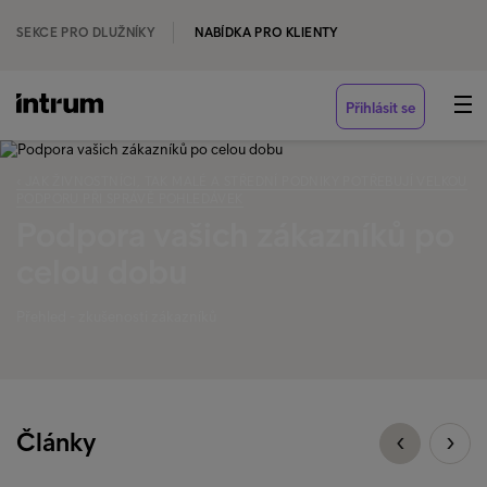
SEKCE PRO DLUŽNÍKY
NABÍDKA PRO KLIENTY
Přihlásit se
‹ JAK ŽIVNOSTNÍCI, TAK MALÉ A STŘEDNÍ PODNIKY POTŘEBUJÍ VELKOU
PODPORU PŘI SPRÁVĚ POHLEDÁVEK
Podpora vašich zákazníků po
celou dobu
Přehled - zkušenosti zákazníků
Články