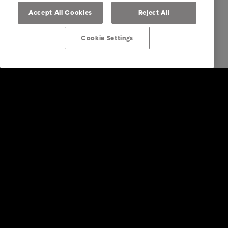
Accept All Cookies
Reject All
Cookie Settings
Firemní řešení
Služby v oblasti správy pohledávek
Odvětví
Zprávy & Analýzy