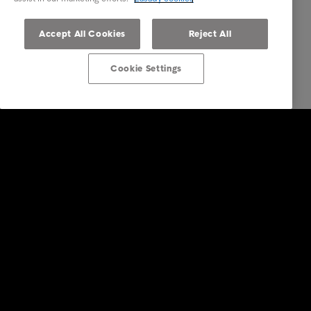
Accept All Cookies
Reject All
Cookie Settings
Firemní řešení
Služby v oblasti správy pohledávek
Odvětví