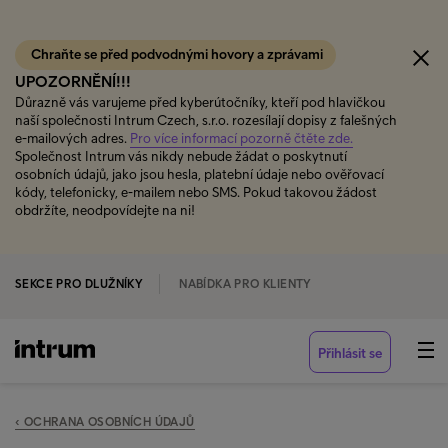
Chraňte se před podvodnými hovory a zprávami
UPOZORNĚNÍ!!!
Důrazně vás varujeme před kyberútočníky, kteří pod hlavičkou
naší společnosti Intrum Czech, s.r.o. rozesílají dopisy z falešných
e-mailových adres.
Pro více informací pozorně čtěte zde.
Společnost Intrum vás nikdy nebude žádat o poskytnutí
osobních údajů, jako jsou hesla, platební údaje nebo ověřovací
kódy, telefonicky, e-mailem nebo SMS. Pokud takovou žádost
obdržíte, neodpovídejte na ni!
SEKCE PRO DLUŽNÍKY
NABÍDKA PRO KLIENTY
Přihlásit se
‹ OCHRANA OSOBNÍCH ÚDAJŮ