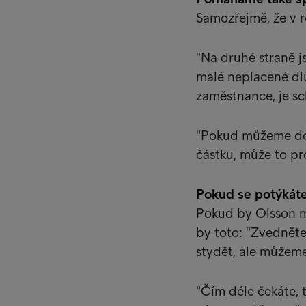
Samozřejmě, že v ro
"Na druhé straně j
malé neplacené dl
zaměstnance, je sc
"Pokud můžeme dos
částku, může to pr
Pokud se potýkáte
Pokud by Olsson mě
by toto: "Zvedněte
stydět, ale můžem
"Čím déle čekáte, t