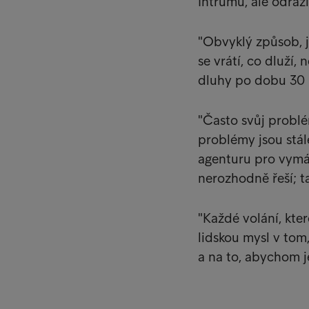
Intrumu, ale odráž
"Obvyklý způsob, j
se vrátí, co dluží, 
dluhy po dobu 30 
"Často svůj problé
problémy jsou stál
agenturu pro vymá
nerozhodně řeší; t
"Každé volání, kte
lidskou mysl v tom
a na to, abychom j