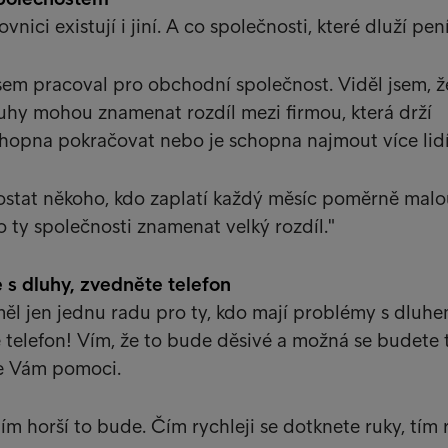
vnici existují i jiní. A co společnosti, které dluží pen
sem pracoval pro obchodní společnost. Viděl jsem, že
uhy mohou znamenat rozdíl mezi firmou, která drží
hopna pokračovat nebo je schopna najmout více lidí
tat někoho, kdo zaplatí každý měsíc poměrně malo
o ty společnosti znamenat velký rozdíl."
 s dluhy, zvedněte telefon
l jen jednu radu pro ty, kdo mají problémy s dluhe
 telefon! Vím, že to bude děsivé a možná se budete
e Vám pomoci.
ím horší to bude. Čím rychleji se dotknete ruky, tím r