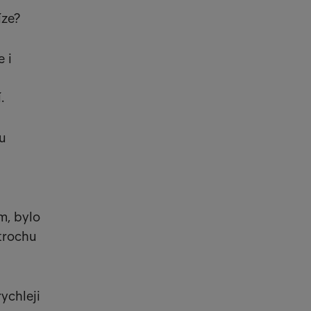
íze?
 i
.
u
m, bylo
 trochu
ychleji