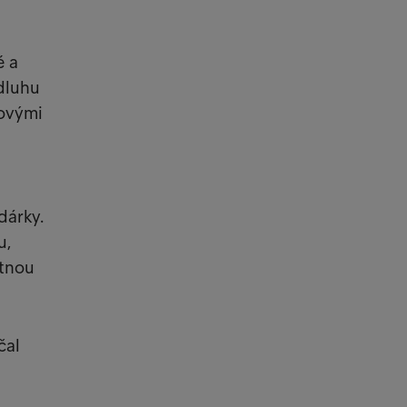
é a
 dluhu
jovými
dárky.
u,
atnou
čal