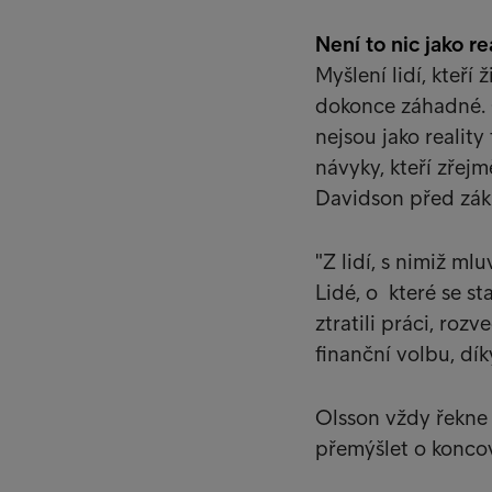
Není to nic jako re
Myšlení lidí, kteří 
dokonce záhadné. O
nejsou jako reality
návyky, kteří zře
Davidson před zákl
"Z lidí, s nimiž ml
Lidé, o které se st
ztratili práci, rozv
finanční volbu, díky
Olsson vždy řekne 
přemýšlet o koncov