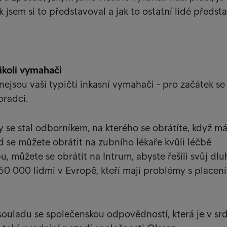
k jsem si to představoval a jak to ostatní lidé předsta
ikoli vymahači
nejsou vaši typičtí inkasní vymahači - pro začátek se
oradci.
y se stal odborníkem, na kterého se obrátíte, když m
 se můžete obrátit na zubního lékaře kvůli léčbě
 můžete se obrátit na Intrum, abyste řešili svůj dlu
50 000 lidmi v Evropě, kteří mají problémy s placen
 souladu se společenskou odpovědností, která je v srd