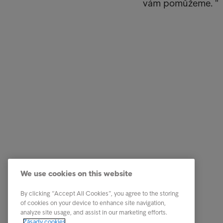
vám pomůžeme. "
Zákazník
Rychlé 
Obdrželi jste dopis?
Kdo jsme
We use cookies on this website
Rady a tipy
Kariéra
By clicking “Accept All Cookies”, you agree to the storing
Tohle je Intrum
of cookies on your device to enhance site navigation,
analyze site usage, and assist in our marketing efforts.
Kontakt
Zásady cookies