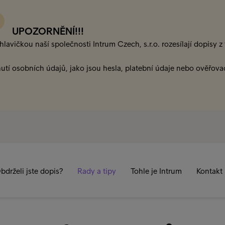
UPOZORNĚNÍ!!!
lavičkou naší společnosti Intrum Czech, s.r.o. rozesílají dopisy 
utí osobních údajů, jako jsou hesla, platební údaje nebo ověřova
bdrželi jste dopis?
Rady a tipy
Tohle je Intrum
Kontakt