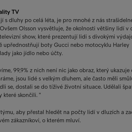
ality TV
žijí s dluhy po celá léta, je pro mnohé z nás strašideln
všem Olsson vysvětluje, že okolnosti většiny lidí v
 televizní show, které prezentují lidi s divokými výda
jmě upřednostňují boty Gucci nebo motocyklu Harley
ady jako jídlo nebo účty.
uvíme, 99,9% z nich není nic jako obraz, který ukazuje 
aráme, jsou lidé s velkým dluhem, ale často měli smůl
edli se, dostali se do tíživé životní situace. Udělali šp
 které skončili. "
týmu, aby přestal hledět na počty lidí v dluzích a za
ém zákazníkovi, o kterém mluví.