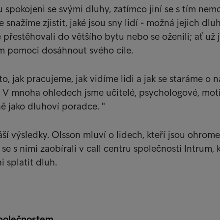
ou spokojeni se svými dluhy, zatímco jiní se s tím ne
 snažíme zjistit, jaké jsou sny lidí - možná jejich dlu
 přestěhovali do většího bytu nebo se oženili; ať už j
im pomoci dosáhnout svého cíle.
o, jak pracujeme, jak vidíme lidi a jak se staráme o n
 V mnoha ohledech jsme učitelé, psychologové, moti
ně jako dluhoví poradce. "
ší výsledky. Olsson mluví o lidech, kteří jsou ohrome
 se s nimi zaobírali v call centru společnosti Intrum, k
 splatit dluh.
polečnostem