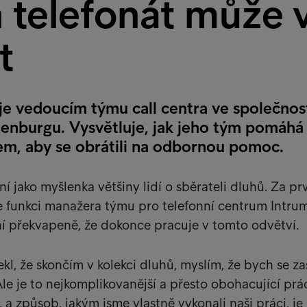
 telefonát může 
t
je vedoucím týmu call centra ve společnos
nburgu. Vysvětluje, jak jeho tým pomáhá 
hem, aby se obrátili na odbornou pomoc.
í jako myšlenka většiny lidí o sběrateli dluhů. Za pr
ve funkci manažera týmu pro telefonní centrum Intru
í překvapeně, že dokonce pracuje v tomto odvětví.
kl, že skončím v kolekci dluhů, myslím, že bych se za
Ale je to nejkomplikovanější a přesto obohacující prá
 a způsob, jakým jsme vlastně vykonali naši práci, je