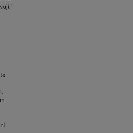
vují."
áte
h,
ím
ci