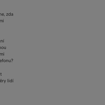
ne, zda
ými
ční
inou
imi
lefonu?
t
ry lidí