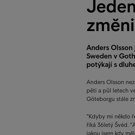
Jeden
změni
Anders Olsson 
Sweden v Gothe
potýkají s dlu
Anders Olsson nezn
pěti a půl letech 
Göteborgu stále zn
"Kdyby mi někdo ře
říká 36letý Švéd. "
jakou jsem kdy měl,