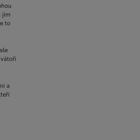
mohou
h jim
e to
aše
vátoři
ni a
teří