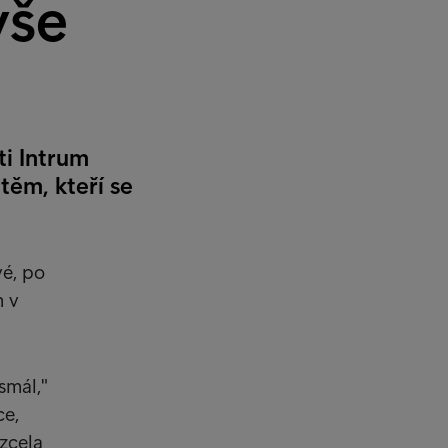
vše
ti Intrum
těm, kteří se
vé, po
m v
smál,"
ce,
 zcela