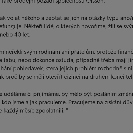
í také prodejní pozadí společnosti Olsson.
ak volat někoho a zeptat se jich na otázky typu ano/
nefunguje. Někteří lidé, o kterých hovoříme, žili se sv
nebo 40 let.
m neřekli svým rodinám ani přátelům, protože finan
e tabu, nebo dokonce ostuda, případně třeba mají j
hání pohledávek, která jejich problém rozhodně s n
ak proč by se měli otevřít cizinci na druhém konci te
ré uděláme či přijímáme, by mělo být posláním změni
, kdo jsme a jak pracujeme. Pracujeme na získání důvě
e každý měsíc zpoplatnili. "