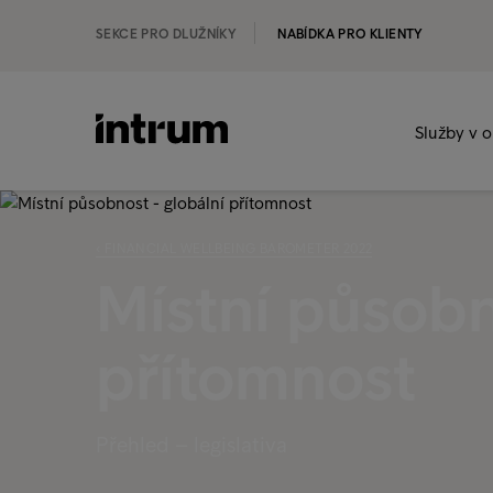
SEKCE PRO DLUŽNÍKY
NABÍDKA PRO KLIENTY
Služby v o
‹ FINANCIAL WELLBEING BAROMETER 2022
Místní působn
přítomnost
Přehled – legislativa