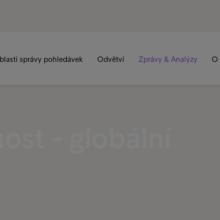
blasti správy pohledávek
Odvětví
Zprávy & Analýzy
O 
ost - globální