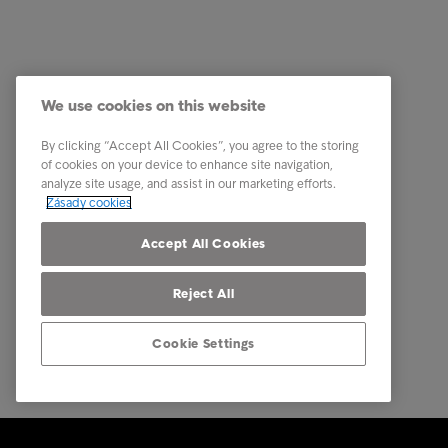
Firemní řešení
Naše um
Služby v oblasti správy pohledávek
Kariéra
We use cookies on this website
Odvětví
Etický k
By clicking “Accept All Cookies”, you agree to the storing
Zprávy & Analýzy
Kontakt
of cookies on your device to enhance site navigation,
analyze site usage, and assist in our marketing efforts.
O Intrumu
Zásady cookies
Our locations
Accept All Cookies
Reject All
Cookie Settings
© Intrum 2025
Zásady oc